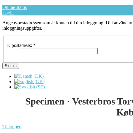
Online status
Login
Ange e-postadressen som är knuten till din inloggning. Ditt användarn
inloggningsuppgifter.
E-postadress:
*
Skicka
Specimen · Vesterbros Torv
Køb
Til toppen